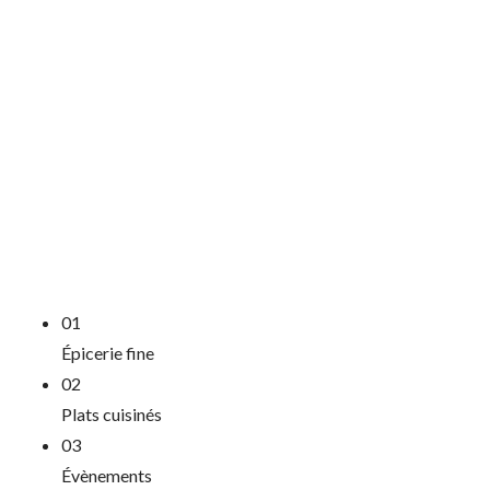
PRODUI
MADE IN
Madame créée également ces propres produits d'ép
Venez découvrir nos confitures, chutneys, gianduja
01
Épicerie fine
02
Plats cuisinés
03
Évènements